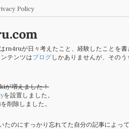
ivacy Policy
ru.com
イトはrn4ruが日々考えたこと、経験したことを
コンテンツは
ブログ
しかありませんが、そのう
 Wikiが増えました！
cy
を設置しました。
 Wikiを削除しました。
いたのにすっかり忘れてた自分の記事によっ